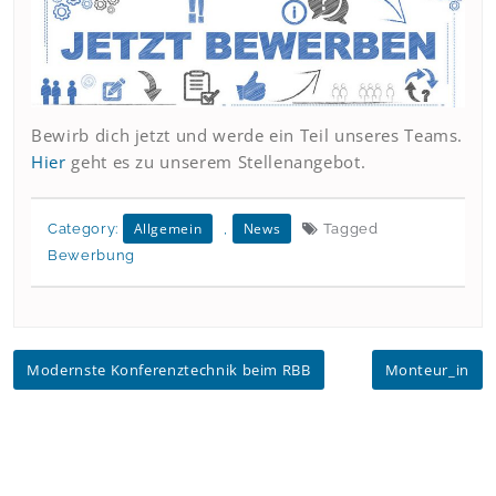
Bewirb dich jetzt und werde ein Teil unseres Teams.
Hier
geht es zu unserem Stellenangebot.
Allgemein
News
Category:
,
Tagged
Bewerbung
Beitragsnavigation
Modernste Konferenztechnik beim RBB
Monteur_in