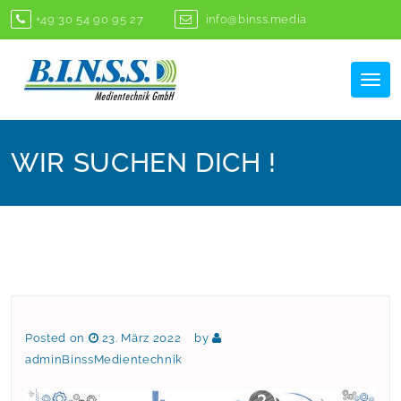
Skip
+49 30 54 90 95 27
info@binss.media
to
content
Tog
nav
WIR SUCHEN DICH !
Posted on
23. März 2022
by
adminBinssMedientechnik