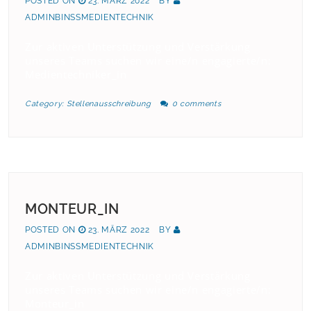
POSTED ON
23. MÄRZ 2022
BY
ADMINBINSSMEDIENTECHNIK
Zur aktiven Unterstützung und Verstärkung
unseres Teams suchen wir eine/n engagierte/n:
Medientechniker_in
Category:
Stellenausschreibung
0 comments
MONTEUR_IN
POSTED ON
23. MÄRZ 2022
BY
ADMINBINSSMEDIENTECHNIK
Zur aktiven Unterstützung und Verstärkung
unseres Teams suchen wir eine/n engagierte/n:
Monteur_in